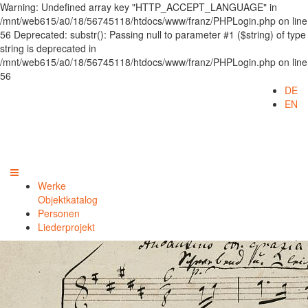
Warning: Undefined array key "HTTP_ACCEPT_LANGUAGE" in
/mnt/web615/a0/18/56745118/htdocs/www/franz/PHPLogin.php on line
56 Deprecated: substr(): Passing null to parameter #1 ($string) of type
string is deprecated in
/mnt/web615/a0/18/56745118/htdocs/www/franz/PHPLogin.php on line
56
DE
EN
Werke
Objektkatalog
Personen
Liederprojekt