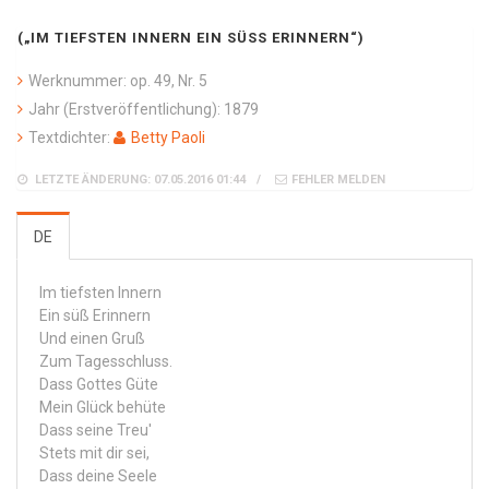
(„IM TIEFSTEN INNERN EIN SÜSS ERINNERN“)
Werknummer: op. 49, Nr. 5
Jahr (Erstveröffentlichung): 1879
Textdichter:
Betty Paoli
LETZTE ÄNDERUNG: 07.05.2016 01:44
FEHLER MELDEN
DE
Im tiefsten Innern
Ein süß Erinnern
Und einen Gruß
Zum Tagesschluss.
Dass Gottes Güte
Mein Glück behüte
Dass seine Treu'
Stets mit dir sei,
Dass deine Seele