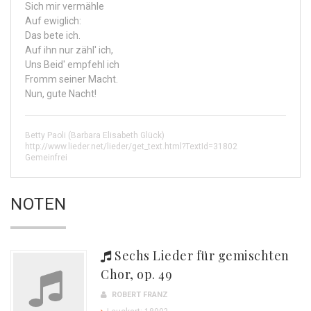
Sich mir vermähle
Auf ewiglich:
Das bete ich.
Auf ihn nur zähl' ich,
Uns Beid' empfehl ich
Fromm seiner Macht.
Nun, gute Nacht!
Betty Paoli (Barbara Elisabeth Glück)
http://www.lieder.net/lieder/get_text.html?TextId=31802
Gemeinfrei
NOTEN
Sechs Lieder für gemischten
Chor, op. 49
ROBERT FRANZ