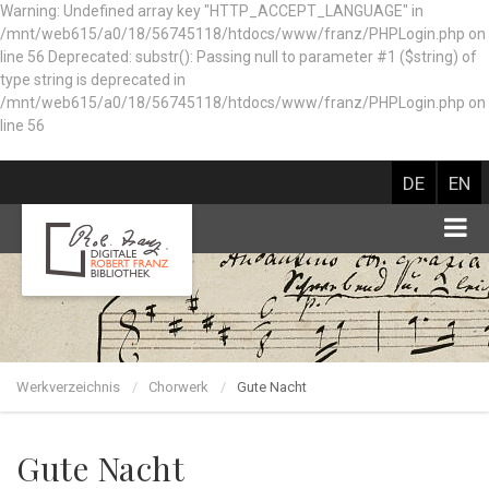
Warning: Undefined array key "HTTP_ACCEPT_LANGUAGE" in
/mnt/web615/a0/18/56745118/htdocs/www/franz/PHPLogin.php on
line 56 Deprecated: substr(): Passing null to parameter #1 ($string) of
type string is deprecated in
/mnt/web615/a0/18/56745118/htdocs/www/franz/PHPLogin.php on
line 56
DE
EN
Werkverzeichnis
Chorwerk
Gute Nacht
Gute Nacht