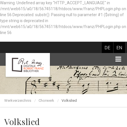
Warning: Undefined array key "HTTP_ACCEPT_LANGUAGE" in
/mnt/web615/a0/18/56745118/htdocs/www/franz/PHPLogin.php on
line 56 Deprecated: substr(): Passing null to parameter #1 ($string) of
type string is deprecated in
/mnt/web615/a0/18/56745118/htdocs/www/franz/PHPLogin.php on
line 56
DE
EN
Werkverzeichnis
Chorwerk
Volkslied
Volkslied