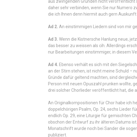
aus zwingenden Gründen nicht veröffentlicht 
daher sehr verbinden, wenn Sie nur Numero zwe
die ich Ihnen denn hiermit auch gern Auskunft
Ad 2.
An einstimmigen Liedern sind von mir ge
Ad 3.
Wenn die Kistnersche Hanlung neue, jetzt
das besser zu weissen als cih. Allerdings ersc
nur Bearbeitungen einstimmiger, in diesem Ver
Ad 4.
Ebenso verhält es sich mit den Siegelsc
an der Stirn stehen, ist nicht meine Schuld – 
Gründe dafür geltend machten, sind dergleich
Person mit neuen Opuszahl prunken wollte, ge
drei solcher Chorlieder veröffentlicht hat, di
An Originalkompositionen für Chor habe ich h
doppelchörigen Psalm, Op. 24, sechs Lieder fü
endlich Op. 29, eine Liturgie für gemischten C
obschon der Entwurf zu ihr älteren Datums ist
Monatschrift wurde noch bei Sander die sogen
publiziert.