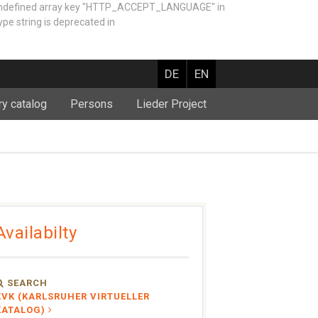
Undefined array key "HTTP_ACCEPT_LANGUAGE" in
e string is deprecated in
DE
EN
ry catalog
Persons
Lieder Project
Availabilty
SEARCH
KVK (KARLSRUHER VIRTUELLER
KATALOG)