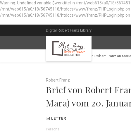
Warning: Undefined variable $werktitel in /mnt/web615/a0/18/567451
/mnt/web615/a0/18/56745118/htdocs/www/franz/PHPLogin.php on line 56
/mnt/web615/a0/18/56745118/htdocs/www/franz/PHPLogin.php on l
Digital Robert Franz Library
Library catalog
Brief von Robert Franz an Mari
Robert Franz
Brief von Robert Fra
Mara) vom 20. Januar
LETTER
Persons