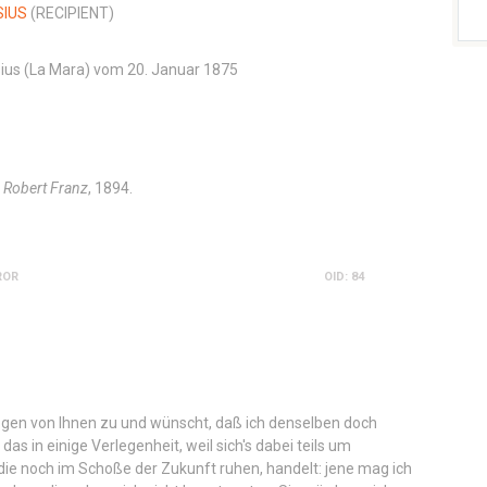
SIUS
(RECIPIENT)
ipsius (La Mara) vom 20. Januar 1875
 Robert Franz
, 1894.
ROR
OID: 84
ogen von Ihnen zu und wünscht, daß ich denselben doch
as in einige Verlegenheit, weil sich's dabei teils um
 die noch im Schoße der Zukunft ruhen, handelt: jene mag ich