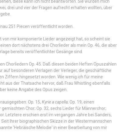
sehen, diese kann ich nicht beantworten. Sie würden mich
i, drei und vier der Fragen aufrecht erhalten wollten, über
 gebe.
nau 251 Piecen veröffentlicht worden.
 von mir komponierte Lieder angezeigt hat, so scheint sie
heinen dort nächstens drei Chorlieder als mein Op. 46, die aber
lage bereits veröffentlichter Gesänge sind.
hen Chorliedern Op. 45. Daß diesen beiden Heften Opuszahlen
nur auf besonderen Verlagen der Verleger, die geschäftliche
en Ziffern hingesetzt worden. Wie wenig ich für meine
ht aus der Thatsache hervor, daß Frau Whistling ebenfalls
e aber keine Angabe des Opus zeigen.
erausgegeben. Op. 15,
Kyrie a capella
; Op. 19, einen
r gemischten Chor; Op. 32, sechs Lieder für Männerchor;
hor. Letztere erschien erst im vergangen Jahre bei Sanders,
. Seit Ihrer biographischen Skizze in der Westermannschen
annte 'Hebräische Melodie' in einer Bearbeitung von mir