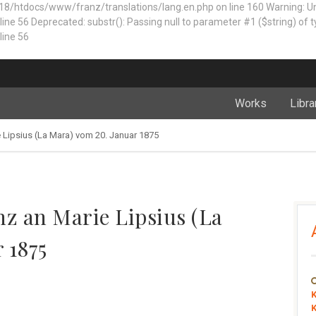
18/htdocs/www/franz/translations/lang.en.php on line 160
Warning: 
 Deprecated: substr(): Passing null to parameter #1 ($string) of typ
ine 56
Works
Libra
e Lipsius (La Mara) vom 20. Januar 1875
nz an Marie Lipsius (La
 1875