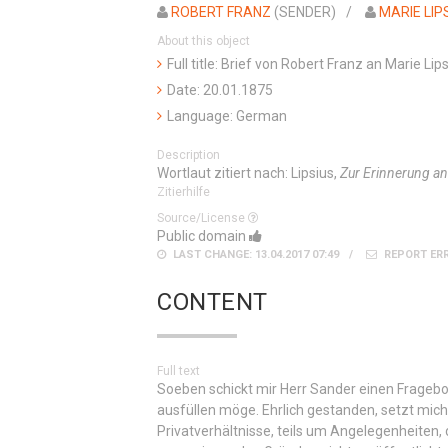
ROBERT FRANZ
(SENDER)
MARIE LIP
About this object
Full title: Brief von Robert Franz an Marie L
Date: 20.01.1875
Language: German
Description
Wortlaut zitiert nach: Lipsius,
Zur Erinnerung an
Zitierhilfe
Source/License
Public domain
LAST CHANGE: 13.04.2017 07:49
REPORT ER
CONTENT
Full text
Soeben schickt mir Herr Sander einen Frageb
ausfüllen möge. Ehrlich gestanden, setzt mich d
Privatverhältnisse, teils um Angelegenheiten,