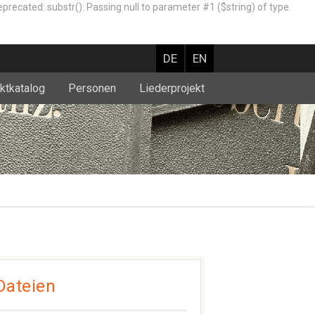
ted: substr(): Passing null to parameter #1 ($string) of type
DE
EN
ktkatalog
Personen
Liederprojekt
Dateien