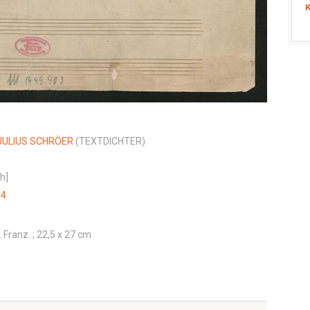
JULIUS SCHRÖER
(TEXTDICHTER)
h]
 4
. Franz. ; 22,5 x 27 cm