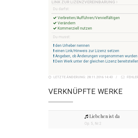
LINK ZUR LIZENZVEREINBARUNG
Du darfst:
Verbreiten/Aufführen/Vervielfältigen
Verändern
Kommerziell nutzen
Du musst:
den Urheber nennen
einen Link/Hinweis zur Lizenz setzen
Angeben, ob Änderungen vorgenommen wurden
Dein Werk unter der gleichen Lizenz bereitstelle
LETZTE ÄNDERUNG: 28.11.2016 14:43
FEHLE
VERKNÜPFTE WERKE
Liebchen ist da
Op. 5, Nr.2