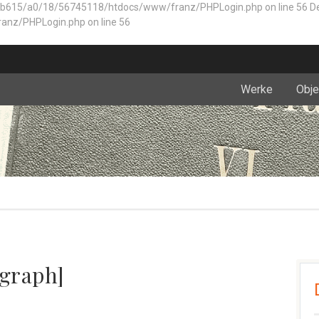
5/a0/18/56745118/htdocs/www/franz/PHPLogin.php on line 56 Depreca
anz/PHPLogin.php on line 56
Werke
Obje
ograph]