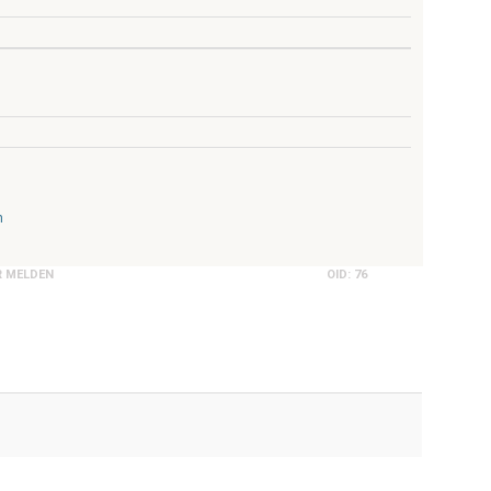
n
R MELDEN
OID: 76