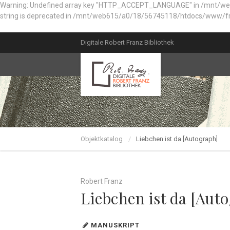
Warning: Undefined array key "HTTP_ACCEPT_LANGUAGE" in /mnt/web61
string is deprecated in /mnt/web615/a0/18/56745118/htdocs/www/fr
Digitale Robert Franz Bibliothek
Objektkatalog
Liebchen ist da [Autograph]
Robert Franz
Liebchen ist da [Aut
MANUSKRIPT