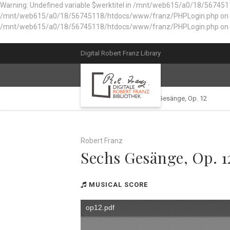
Warning: Undefined variable $werktitel in /mnt/web615/a0/18/567451
/mnt/web615/a0/18/56745118/htdocs/www/franz/PHPLogin.php on line 56
/mnt/web615/a0/18/56745118/htdocs/www/franz/PHPLogin.php on l
Digital Robert Franz Library
Library catalog
Sechs Gesänge, Op. 12
Robert Franz
Sechs Gesänge, Op. 1
MUSICAL SCORE