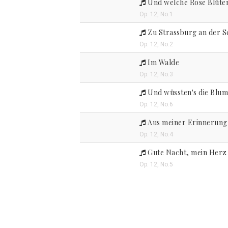
Und welche Rose Blüten
Op. 12, No.1
Zu Strassburg an der 
Op. 12, No.2
Im Walde
Op. 12, No.3
Und wüssten's die Blume
Op. 12, No.6
Aus meiner Erinnerung
Op. 12, No.4
Gute Nacht, mein Herz
Op. 12, No.5