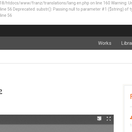
18/htdocs/www/franz/translations/lang.en.php on line 160
Warning: 
 Deprecated: substr(): Passing null to parameter #1 ($string) of typ
ine 56
Works
Libra
2
1