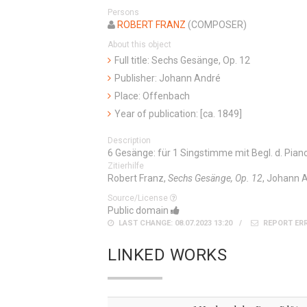
Persons
ROBERT FRANZ
(COMPOSER)
About this object
Full title: Sechs Gesänge, Op. 12
Publisher: Johann André
Place: Offenbach
Year of publication: [ca. 1849]
Description
6 Gesänge: für 1 Singstimme mit Begl. d. Piano
Zitierhilfe
Robert Franz,
Sechs Gesänge, Op. 12
, Johann A
Source/License
Public domain
LAST CHANGE: 08.07.2023 13:20
REPORT ER
LINKED WORKS