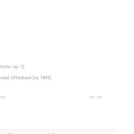
forte ; op. 12
ndré: Offenbach [ca. 1849].
ROR
OID: 302