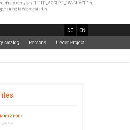
Undefined array key "HTTP_ACCEPT_LANGUAGE" in
e string is deprecated in
DE
EN
ry catalog
Persons
Lieder Project
Files
OP12.PDF
1,66 MB