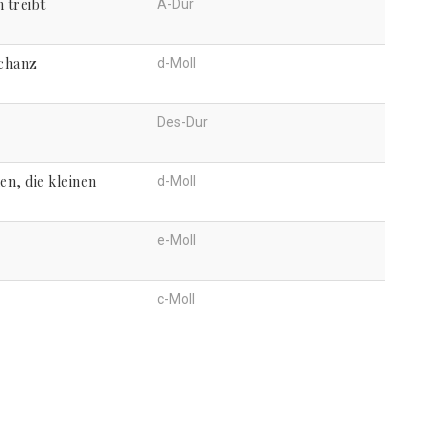
 treibt
A-Dur
Schanz
d-Moll
Des-Dur
n, die kleinen
d-Moll
e-Moll
c-Moll