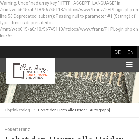
Warning: Undefined array key "HTTP_ACCEPT_LANGUAGE" in
/mnt/web615/a0/18/56745118/htdocs/www/franz/PHPLogin.php on
line 56 Deprecated: substr(): Passing null to parameter #1 ($string) of
type string is deprecated in
/mnt/web615/a0/18/56745118/htdocs/www/franz/PHPLogin.php on
line 56
DE
EN
Objektkatalog
Lobet den Herrn alle Heiden [Autograph]
Robert Franz