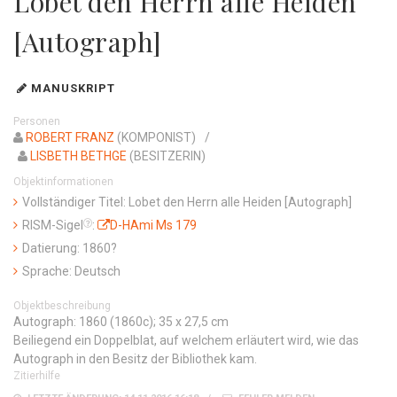
Lobet den Herrn alle Heiden
[Autograph]
MANUSKRIPT
Personen
ROBERT FRANZ
(KOMPONIST)
LISBETH BETHGE
(BESITZERIN)
Objektinformationen
Vollständiger Titel: Lobet den Herrn alle Heiden [Autograph]
RISM-Sigel
:
D-HAmi Ms 179
Datierung: 1860?
Sprache: Deutsch
Objektbeschreibung
Autograph: 1860 (1860c); 35 x 27,5 cm
Beiliegend ein Doppelblat, auf welchem erläutert wird, wie das
Autograph in den Besitz der Bibliothek kam.
Zitierhilfe