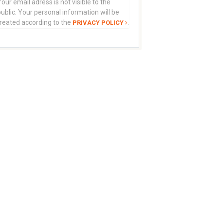
our email adress is not visible to the
ublic. Your personal information will be
treated according to the
.
PRIVACY POLICY