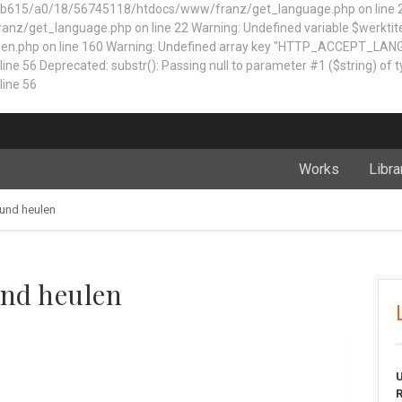
5/a0/18/56745118/htdocs/www/franz/get_language.php on line 22 Dep
z/get_language.php on line 22 Warning: Undefined variable $werktite
n.php on line 160
Warning: Undefined array key "HTTP_ACCEPT_LAN
 Deprecated: substr(): Passing null to parameter #1 ($string) of typ
ine 56
Works
Libra
 und heulen
und heulen