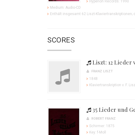
Hyperion Records: 1990
Medium: Audio-CD
Enthält insgesamt 62 Liszt-Klaviertranskriptionen;
SCORES
Liszt: 12 Lieder 
FRANZ LISZT
1848
Klaviertranskription v. F. Lis
35 Lieder und G
ROBERT FRANZ
Schirmer: 1875
Key: f-Moll