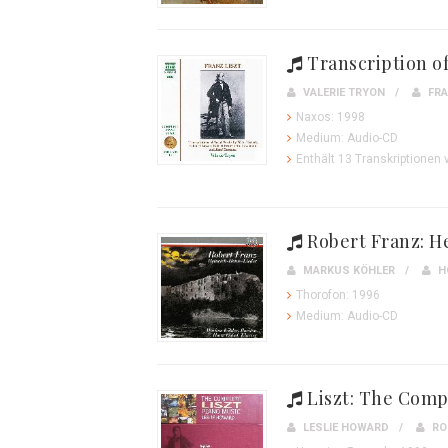
Transcription of
VALERIE TRYON
FRA
Naxos: 1998
Medium: Audio-CD
Enthält 13 Transkriptionen 
Robert Franz: H
MARKUS KÖHLER
H
Thorofon: 1996
Medium: Audio-CD
Liszt: The Compl
LESLIE HOWARD
RO