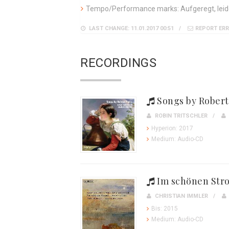
Tempo/Performance marks: Aufgeregt, leid
LAST CHANGE: 11.01.2017 00:51
REPORT ER
RECORDINGS
Songs by Robert
ROBIN TRITSCHLER
Hyperion: 2017
Medium: Audio-CD
Im schönen Str
CHRISTIAN IMMLER
Bis: 2015
Medium: Audio-CD