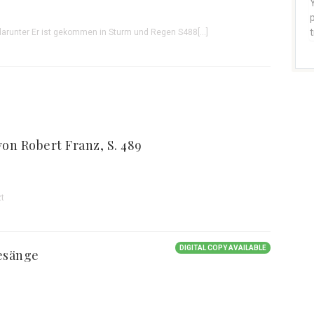
Y
p
 darunter Er ist gekommen in Sturm und Regen S488[...]
von Robert Franz, S. 489
zt
DIGITAL COPY AVAILABLE
esänge