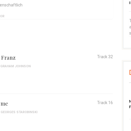
enschaftlich
ROR
T
a
 Franz
Track 32
GRAHAM JOHNSON
ome
Track 16
GEORGES STAROBINSKI