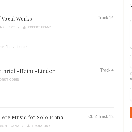
 Vocal Works
Track 16
NZ LISZT
ROBERT FRANZ
von Franz-Liedern
einrich-Heine-Lieder
Track 4
S
W
ORST GÖBEL
ete Music for Solo Piano
CD 2 Track 12
BERT FRANZ
FRANZ LISZT