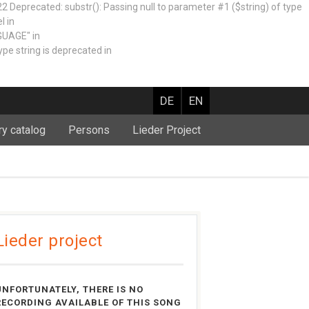
recated: substr(): Passing null to parameter #1 ($string) of type
l in
GUAGE" in
e string is deprecated in
DE
EN
ry catalog
Persons
Lieder Project
Lieder project
UNFORTUNATELY, THERE IS NO
RECORDING AVAILABLE OF THIS SONG