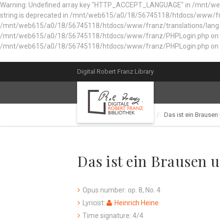
Warning: Undefined array key "HTTP_ACCEPT_LANGUAGE" in /mnt/web61
string is deprecated in /mnt/web615/a0/18/56745118/htdocs/www/fran
/mnt/web615/a0/18/56745118/htdocs/www/franz/translations/lang.e
/mnt/web615/a0/18/56745118/htdocs/www/franz/PHPLogin.php on line 56
/mnt/web615/a0/18/56745118/htdocs/www/franz/PHPLogin.php on l
Digital Robert Franz Library
Catalog of works
Lied
Das ist ein Brausen
Das ist ein Brausen 
Opus number: op. 8, No. 4
Lyricist:
Heinrich Heine
Time signature: 4/4