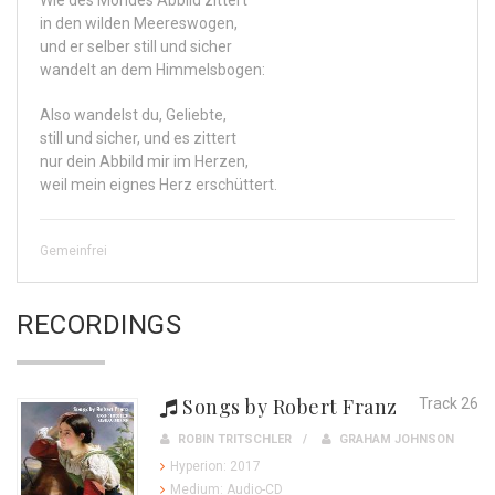
Wie des Mondes Abbild zittert
in den wilden Meereswogen,
und er selber still und sicher
wandelt an dem Himmelsbogen:
Also wandelst du, Geliebte,
still und sicher, und es zittert
nur dein Abbild mir im Herzen,
weil mein eignes Herz erschüttert.
Gemeinfrei
RECORDINGS
Songs by Robert Franz
Track 26
ROBIN TRITSCHLER
GRAHAM JOHNSON
Hyperion: 2017
Medium: Audio-CD