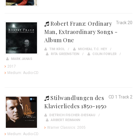
Robert Franz: Ordinary
Track 20
Man, Extraordinary Songs -
Album One
TIM KROL
MICHEAL T.C. HEY
RITA GREENSTEIN
COLIN FOWLER
MARK JANAS
2017
Medium: Audio-CD
Stilwandlungen des
CD 1 Track 2
Klavierliedes 1850-1950
DIETRICH FISCHER-DIESKAU
ARIBERT REIMANN
Warner Classics: 2005
Medium: Audio-CD