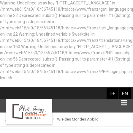
Warning: Undefined array key "HTTP_ACCEPT_LANGUAGE" in
/mnt/web615/a0/18/56745118/htdocs/www/franz/get_language.ph
on line 22 Deprecated: substr(): Passing null to parameter #1 ($string)
of type string is deprecated in
/mnt/web615/a0/18/56745118/htdocs/www/franz/get_language.ph
on line 22 Warning: Undefined variable $werktitel in
/mnt/web615/a0/18/56745118/htdocs/www/franz/translations/lang
on line 160
Warning: Undefined array key "HTTP_ACCEPT_LANGUAGE"
in /mnt/web615/a0/18/56745118/htdocs/www/franz/PHPLogin.php
on line 56 Deprecated: substr(): Passing null to parameter #1 ($string)
of type string is deprecated in
/mnt/web615/a0/18/56745118/htdocs/www/franz/PHPLogin.php on
line 56
DE
EN
Catalog of works
Lied
Wie des Mondes Abbild