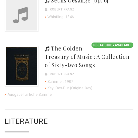
Sechs Gesänge [op. 6]
ROBERT FRANZ
Whistling: 1846
DIGITAL COPY AVAILABLE
The Golden
Treasury of Music : A Collection
of Sixty-two Songs
ROBERT FRANZ
Schirmer: 1907
Key: Des-Dur (Original key)
Ausgabe für hohe Stimme
LITERATURE