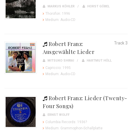
MARKUS KÖHLER
HORST GÖBEL
Thorofon: 1996
Medium: Audio-CD
Robert Franz:
Track 3
Ausgewählte Lieder
MITSUKO SHIRAI
HARTMUT HÖLL
Capriccio: 1995
Medium: Audio-CD
Robert Franz: Lieder (Twenty-
Four Songs)
ERNST WOLFF
Columbia Records: 1936?
Medium: Grammophon-Schallplatte