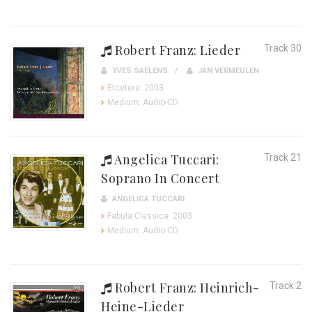
Robert Franz: Lieder
Track 30
YVES SAELENS
JAN VERMEULEN
Etcetera: 2003
Medium: Audio-CD
Angelica Tuccari:
Track 21
Soprano In Concert
ANGELICA TUCCARI
Fabula Classica: 2003
Medium: Audio-CD
Robert Franz: Heinrich-
Track 2
Heine-Lieder