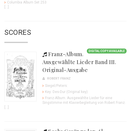
Columbia Album Set 253
[...]
SCORES
DIGITAL COPY AVAILABLE
Franz-Album.
Ausgewählte Lieder Band III.
Original-Ausgabe
ROBERT FRANZ
Siegel/Peters:
Key: Des-Dur (Original key)
Franz-Album. Ausgewählte Lieder für eine
Singstimme mit Klavierbegleitung von Robert Franz.
[...]