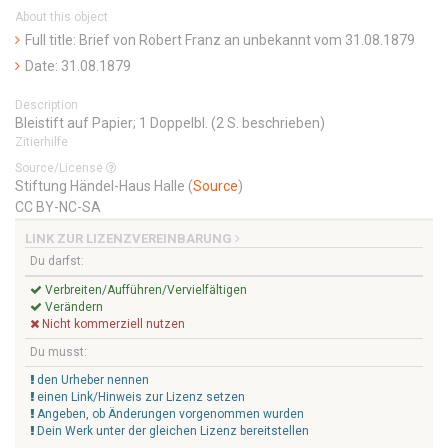
About this object
Full title: Brief von Robert Franz an unbekannt vom 31.08.1879
Date: 31.08.1879
Description
Bleistift auf Papier; 1 Doppelbl. (2 S. beschrieben)
Zitierhilfe
Source/License
Stiftung Händel-Haus Halle (
Source
)
CC BY-NC-SA
LINK ZUR LIZENZVEREINBARUNG
Du darfst:
Verbreiten/Aufführen/Vervielfältigen
Verändern
Nicht kommerziell nutzen
Du musst:
den Urheber nennen
einen Link/Hinweis zur Lizenz setzen
Angeben, ob Änderungen vorgenommen wurden
Dein Werk unter der gleichen Lizenz bereitstellen