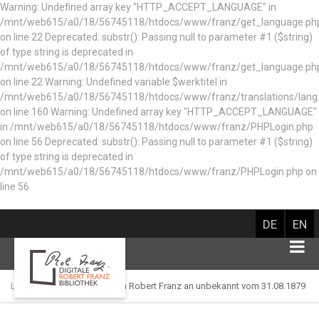
Warning: Undefined array key "HTTP_ACCEPT_LANGUAGE" in
/mnt/web615/a0/18/56745118/htdocs/www/franz/get_language.ph
on line 22 Deprecated: substr(): Passing null to parameter #1 ($string)
of type string is deprecated in
/mnt/web615/a0/18/56745118/htdocs/www/franz/get_language.ph
on line 22 Warning: Undefined variable $werktitel in
/mnt/web615/a0/18/56745118/htdocs/www/franz/translations/lang
on line 160
Warning: Undefined array key "HTTP_ACCEPT_LANGUAGE"
in /mnt/web615/a0/18/56745118/htdocs/www/franz/PHPLogin.php
on line 56 Deprecated: substr(): Passing null to parameter #1 ($string)
of type string is deprecated in
/mnt/web615/a0/18/56745118/htdocs/www/franz/PHPLogin.php on
line 56
DE
EN
Library catalog
Brief von Robert Franz an unbekannt vom 31.08.1879