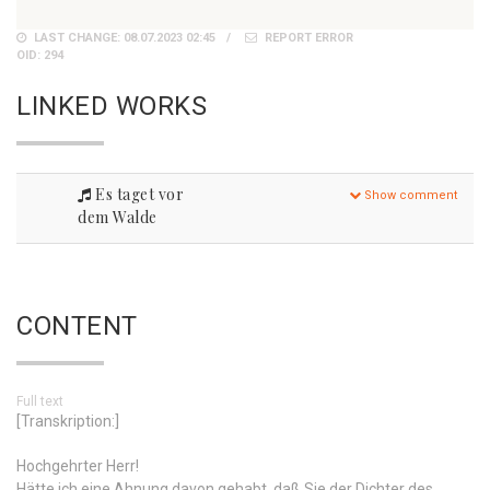
LAST CHANGE: 08.07.2023 02:45
REPORT ERROR
OID: 294
LINKED WORKS
Es taget vor
Show comment
dem Walde
CONTENT
Full text
[Transkription:]
Hochgehrter Herr!
Hätte ich eine Ahnung davon gehabt, daß Sie der Dichter des