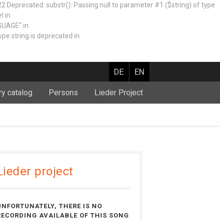
recated: substr(): Passing null to parameter #1 ($string) of type
l in
GUAGE" in
e string is deprecated in
DE
EN
ry catalog
Persons
Lieder Project
Lieder project
UNFORTUNATELY, THERE IS NO
RECORDING AVAILABLE OF THIS SONG