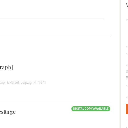
raph]
S
W
opf & Härtel, Leipzig, Nr. 1641
DIGITAL COPY AVAILABLE
esänge