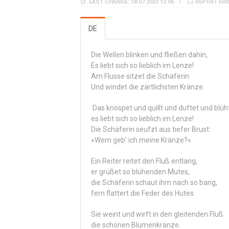
LAST CHANGE: 18.07.2023 13:06
REPORT ER
DE
Die Wellen blinken und fließen dahin,
Es liebt sich so lieblich im Lenze!
Am Flusse sitzet die Schäferin
Und windet die zärtlichsten Kränze.
Das knospet und quillt und duftet und blüht
es liebt sich so lieblich im Lenze!
Die Schäferin seufzt aus tiefer Brust:
»Wem geb' ich meine Kränze?«
Ein Reiter reitet den Fluß entlang,
er grüßet so blühenden Mutes,
die Schäferin schaut ihm nach so bang,
fern flattert die Feder des Hutes.
Sie weint und wirft in den gleitenden Fluß
die schönen Blumenkränze.