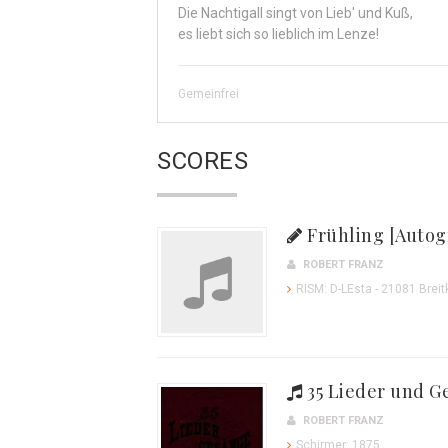
Die Nachtigall singt von Lieb' und Kuß,
es liebt sich so lieblich im Lenze!
Gemeinfrei
SCORES
Frühling [Autog
ROBERT FRANZ
RISM: D-LEsta - 21081 Breitk
35 Lieder und G
ROBERT FRANZ
Schirmer: 1875