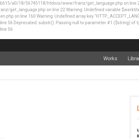
5/a0/18/56745118/htdocs/www/franz/get_language.php on line 22 Dep
z/get_language.php on line 22 Warning: Undefined variable $werktite
n.php on line 160
Warning: Undefined array key "HTTP_ACCEPT_LAN
 Deprecated: substr(): Passing null to parameter #1 ($string) of typ
ine 56
Works
Libra