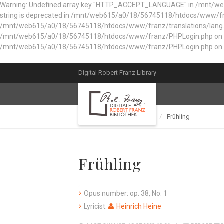
Warning: Undefined array key "HTTP_ACCEPT_LANGUAGE" in /mnt/web61
string is deprecated in /mnt/web615/a0/18/56745118/htdocs/www/fran
/mnt/web615/a0/18/56745118/htdocs/www/franz/translations/lang.e
/mnt/web615/a0/18/56745118/htdocs/www/franz/PHPLogin.php on line 56
/mnt/web615/a0/18/56745118/htdocs/www/franz/PHPLogin.php on l
Digital Robert Franz Library
Catalog of works
Lied
Frühling
Frühling
Opus number: op. 38, No. 1
Lyricist:
Heinrich Heine