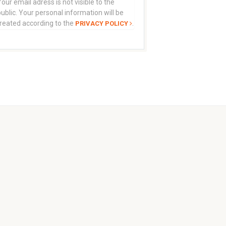
our email adress is not visible to the
ublic. Your personal information will be
treated according to the
.
PRIVACY POLICY