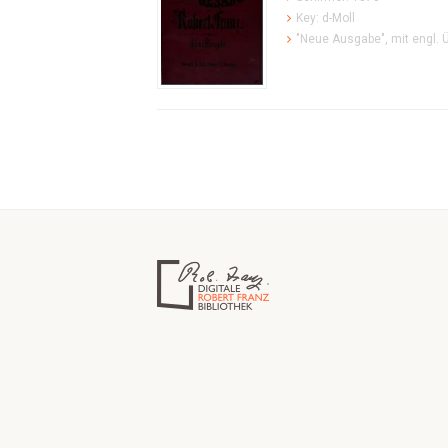
Key: d-Moll
"Neue Ausgabe", mit engl. 